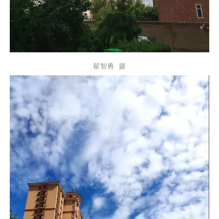
翟智勇 摄