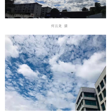
何云龙 摄