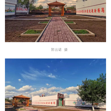
郭云诺 摄