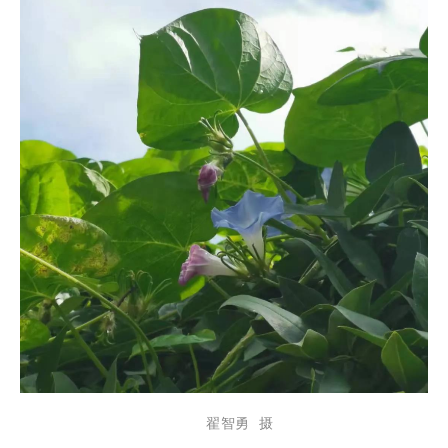
翟智勇 摄