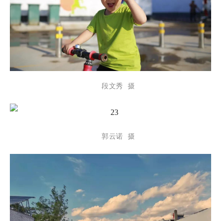
段文秀 摄
郭云诺 摄