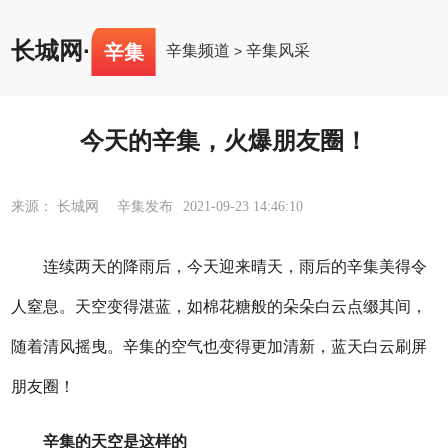
长城网
·
辛集
辛集频道
辛集风采
>
今天的辛集，火爆朋友圈！
来源： 长城网 辛集发布
2021-09-23 14:46:10
连续两天的降雨后，今天迎来晴天，雨后的辛集美得令
人窒息。天空变得湛蓝，如棉花糖般的朵朵白云点缀其间，
随着清风摇曳。辛集的空气也变得更加清新，蓝天白云刷屏
朋友圈！
辛集的天空是这样的