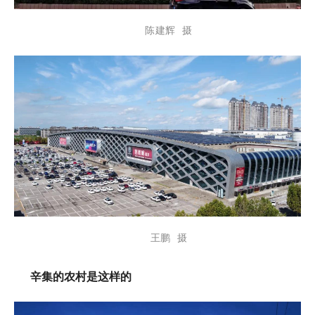
陈建辉 摄
王鹏 摄
辛集的农村是这样的