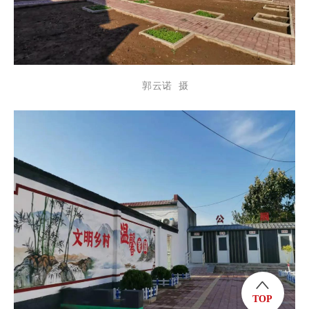
郭云诺 摄
TOP