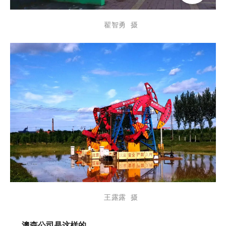
翟智勇 摄
王露露 摄
澳森公司是这样的