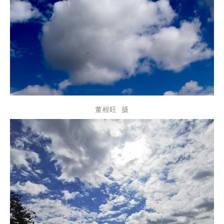
董根旺 摄