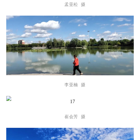
孟亚松 摄
李亚楠 摄
崔会芳 摄